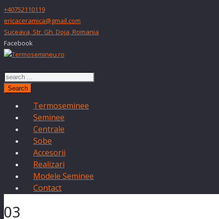
+40752110119
ericaceramica@gmail.com
Suceava, Str. Gh. Doja, Romania
Facebook
Just type and press 'enter'
Search
Termoseminee
Seminee
Centrale
Sobe
Accesorii
Realizari
Modele Seminee
Contact
03