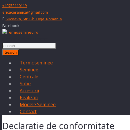
+40752110119
ericaceramica@gmail.com
Suceava, Str. Gh. Doja, Romania
Facebook
Just type and press 'enter'
Search
Termoseminee
Seminee
Centrale
Sobe
Accesorii
Realizari
Modele Seminee
Contact
Declaratie de conformitate