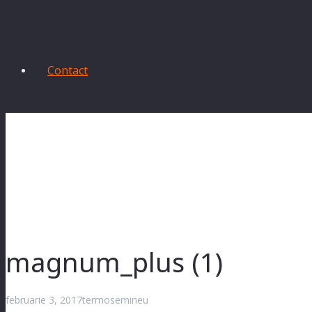
Contact
magnum_plus (1)
februarie 3, 2017
termosemineu