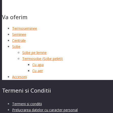
Va oferim
Termoseminee
Seminee
Centrale
Sobe
Sobe pe lemne
Termosobe (Sobe peleti)
Cu apa
Cu aer
Accesorii
Termeni si Conditii
Termeni si conditii
Prelucrarea datelor cu caracter personal