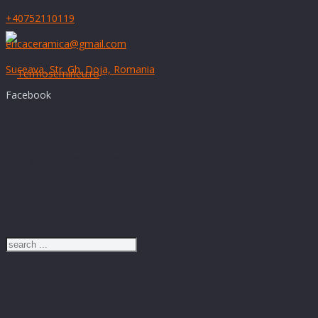
+40752110119
ericaceramica@gmail.com
Suceava, Str. Gh. Doja, Romania
Facebook
Just type and press 'enter'