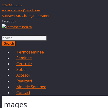
+40752110119
ericaceramica@gmail.com
Suceava, Str. Gh. Doja, Romania
Facebook
Just type and press 'enter'
Search
Termoseminee
Seminee
Centrale
Sobe
Accesorii
Realizari
Modele Seminee
Contact
images