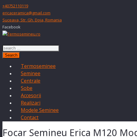
+40752110119
ericaceramica@gmail.com
Suceava, Str. Gh. Doja, Romania
Facebook
Just type and press 'enter'
Search
Termoseminee
Seminee
Centrale
Sobe
Accesorii
Realizari
Modele Seminee
Contact
Focar Semineu Erica M120 Mo