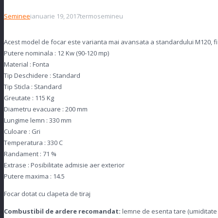
Seminee
ianuarie 19, 2017
termosemineu
Acest model de focar este varianta mai avansata a standardului M120, fii
Putere nominala :
12 Kw (90-120 mp)
Material :
Fonta
Tip Deschidere :
Standard
Tip Sticla :
Standard
Greutate :
115 Kg
Diametru evacuare :
200 mm
Lungime lemn :
330 mm
Culoare :
Gri
Temperatura :
330 C
Randament :
71 %
Extrase :
Posibilitate admisie aer exterior
Putere maxima :
14.5
Focar dotat cu clapeta de tiraj
Combustibil de ardere recomandat:
lemne de esenta tare (umiditate