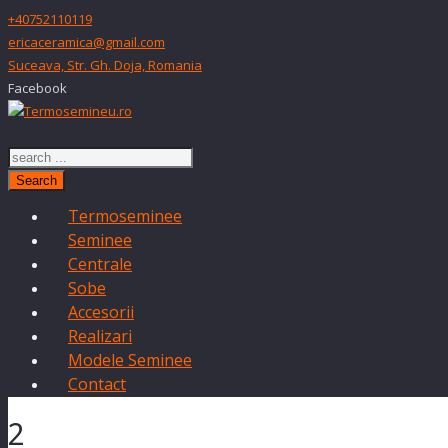
+40752110119
ericaceramica@gmail.com
Suceava, Str. Gh. Doja, Romania
Facebook
Just type and press 'enter'
Search
Termoseminee
Seminee
Centrale
Sobe
Accesorii
Realizari
Modele Seminee
Contact
2