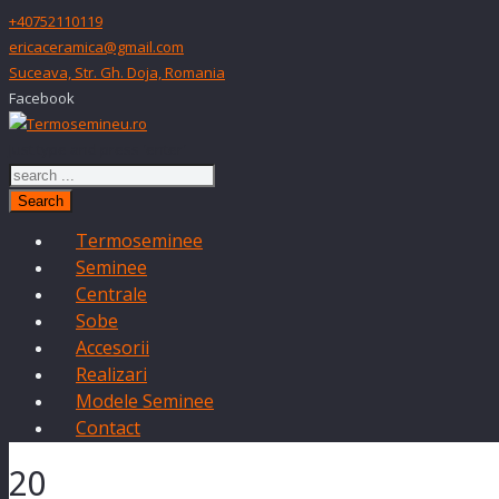
+40752110119
ericaceramica@gmail.com
Suceava, Str. Gh. Doja, Romania
Facebook
Just type and press 'enter'
Search
Termoseminee
Seminee
Centrale
Sobe
Accesorii
Realizari
Modele Seminee
Contact
20