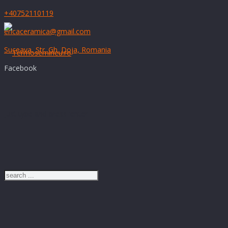
+40752110119
ericaceramica@gmail.com
Suceava, Str. Gh. Doja, Romania
Facebook
Just type and press 'enter'