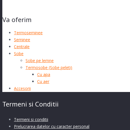
Va oferim
Termoseminee
Seminee
Centrale
Sobe
Sobe pe lemne
Termosobe (Sobe peleti)
Cu apa
Cu aer
Accesorii
Termeni si Conditii
Termeni si conditii
Prelucrarea datelor cu caracter personal