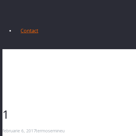
Contact
1
februarie 6, 2017
termosemineu