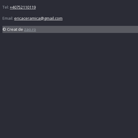
Tel:
+40752110119
Email:
ericaceramica@gmail.com
© Creat de
zao.ro