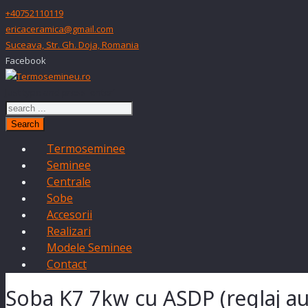
+40752110119
ericaceramica@gmail.com
Suceava, Str. Gh. Doja, Romania
Facebook
Just type and press 'enter'
Search
Termoseminee
Seminee
Centrale
Sobe
Accesorii
Realizari
Modele Seminee
Contact
Soba K7 7kw cu ASDP (reglaj a