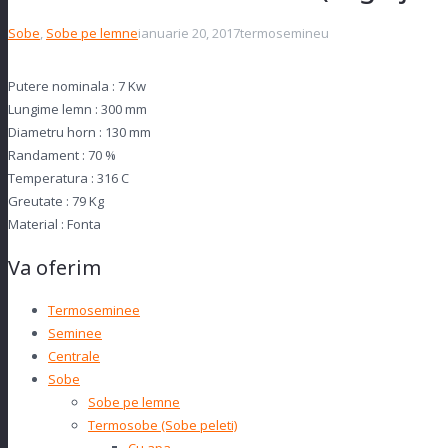
Sobe
,
Sobe pe lemne
ianuarie 20, 2017
termosemineu
Putere nominala :
7 Kw
Lungime lemn :
300 mm
Diametru horn :
130 mm
Randament :
70 %
Temperatura :
316 C
Greutate :
79 Kg
Material :
Fonta
Va oferim
Termoseminee
Seminee
Centrale
Sobe
Sobe pe lemne
Termosobe (Sobe peleti)
Cu apa