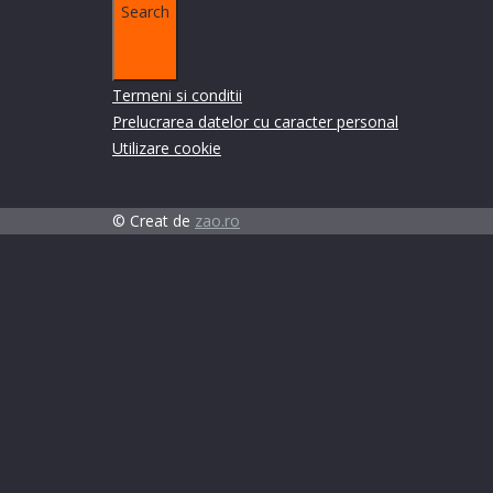
Search
Termeni si Conditii
Termeni si conditii
Prelucrarea datelor cu caracter personal
Utilizare cookie
© Creat de
zao.ro