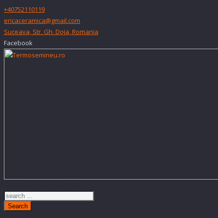
+40752110119
ericaceramica@gmail.com
Suceava, Str. Gh. Doja, Romania
Facebook
Just type and press 'enter'
Search