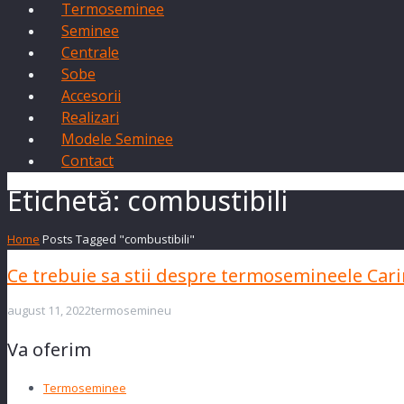
Termoseminee
Seminee
Centrale
Sobe
Accesorii
Realizari
Modele Seminee
Contact
Etichetă: combustibili
Home
Posts Tagged "combustibili"
Ce trebuie sa stii despre termosemineele Car
august 11, 2022
termosemineu
Va oferim
Termoseminee