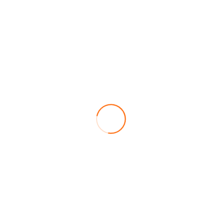
e email nu va fi publicată.