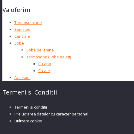
Va oferim
Termoseminee
Seminee
Centrale
Sobe
Sobe pe lemne
Termosobe (Sobe peleti)
Cu apa
Cu aer
Accesorii
Termeni si Conditii
Termeni si conditii
Prelucrarea datelor cu caracter personal
Utilizare cookie