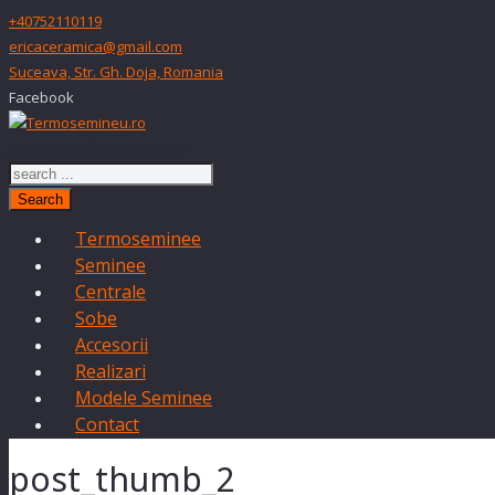
+40752110119
ericaceramica@gmail.com
Suceava, Str. Gh. Doja, Romania
Facebook
Just type and press 'enter'
Search
Termoseminee
Seminee
Centrale
Sobe
Accesorii
Realizari
Modele Seminee
Contact
post_thumb_2