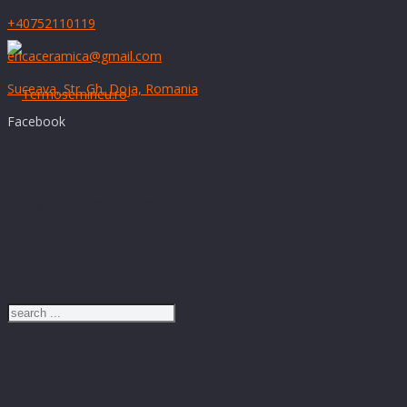
+40752110119
ericaceramica@gmail.com
Suceava, Str. Gh. Doja, Romania
Facebook
Just type and press 'enter'