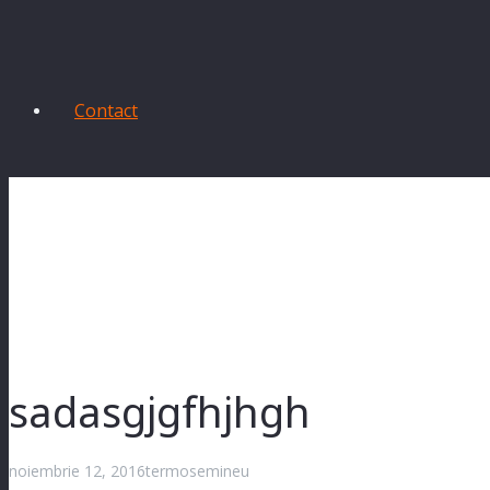
Contact
sadasgjgfhjhgh
noiembrie 12, 2016
termosemineu