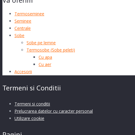
Va oferim
Termoseminee
Seminee
Centrale
Sobe
Sobe pe lemne
Termosobe (Sobe peleti)
Cu apa
Cu aer
Accesorii
Termeni si Conditii
Termeni si conditii
Prelucrarea datelor cu caracter personal
Utilizare cookie
Pagini